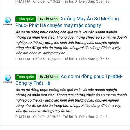
PHAT HA
Chủ đề
6/10/22
Trả lời: 0
Diễn đàn:
Quần áo
Xưởng May Áo Sơ Mi Đồng
Toàn quốc
Hồ Chí Minh
Phục- Phát Hà chuyên may mặc công ty
Áo sơ mi đồng phục không còn quá xa lạ với các doanh nghiệp,
những cá nhân làm việc. Thông qua những chiệc áo sơ mi mà doanh
nghiệp có thể xây dựng lên hình ảnh thương hiệu chuyên nghiệp
cũng như để lại dấu ấn trong tâm trí người tiêu dùng. Chính vị vậy,
việc lựa chọn ra xưởng may áo...
PHAT HA
Chủ đề
19/9/22
Trả lời: 0
Diễn đàn:
Quần áo
Áo sơ mi đồng phục TpHCM-
Toàn quốc
Hồ Chí Minh
Công ty Phát Hà
Áo sơ mi đồng phục không còn quá xa lạ với các doanh nghiệp,
những cá nhân làm việc. Thông qua những chiệc áo sơ mi mà doanh
nghiệp có thể xây dựng lên hình ảnh thương hiệu chuyên nghiệp
cũng như để lại dấu ấn trong tâm trí người tiêu dùng. Chính vị vậy,
việc lựa chọn ra xưởng may áo sơ...
PHAT HA
Chủ đề
30/8/22
Trả lời: 0
Diễn đàn:
Quần áo