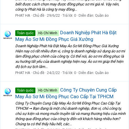
biết được cách chọn may được đồng phục sơ mi giá rẻ. Vậy nên,
công ty Phát Hà là công ty may đồng...
PHAT HA
Chủ đề
29/6/22
Trả lời: 0
Diễn đàn:
Quần áo
Doanh Nghiệp Phát Hà Đặt
Toàn quốc
Hồ Chí Minh
May Áo Sơ Mi Đồng Phục Giá Xưởng
Doanh Nghiệp Phát Hà Đặt May Áo Sơ Mi Đồng Phục Giá Xưởng
Hiện nay có rất nhiều đơn vị, công ty doanh nghiệp sử dụng áo sơ mi
làm đồng phục chính của công ty. Có thể nói, áo sơ mi đồng phục là
xu hướng tất yếu của doanh nghiệp hiện nay. Áo sơ mi giúp thể hiện
độ lịch sự lịch lãm...
PHAT HA
Chủ đề
24/2/22
Trả lời: 0
Diễn đàn:
Quần áo
Công Ty Chuyên Cung Cấp
Toàn quốc
Hồ Chí Minh
May Áo Sơ Mi Đồng Phục Cao Cấp Tại TPHCM
Công Ty Chuyên Cung Cấp May Áo Sơ Mi Đồng Phục Cao Cấp Tại
TPHCM ➞ Bạn đang là một chủ doanh nghiệp, đơn vị, chủ công ty,
chủ sự kiện và mong muốn truyền tải và mang thương hiệu của mình
thông qua đồng phục của công ty đến với khách hàng nhiều hơn?
Chúng ta có thể thấy hầu hết, các...