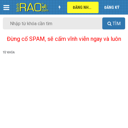
ĐĂNG NHẬP
ĐĂNG KÝ
TÌM
Đừng cố SPAM, sẽ cấm vĩnh viễn ngay và luôn
TỪ KHÓA