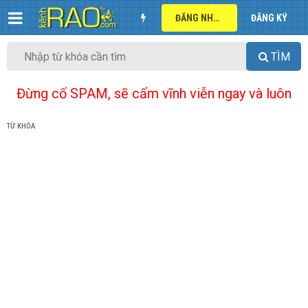
ĐĂNG NHẬP
ĐĂNG KÝ
TÌM
Đừng cố SPAM, sẽ cấm vĩnh viễn ngay và luôn
TỪ KHÓA