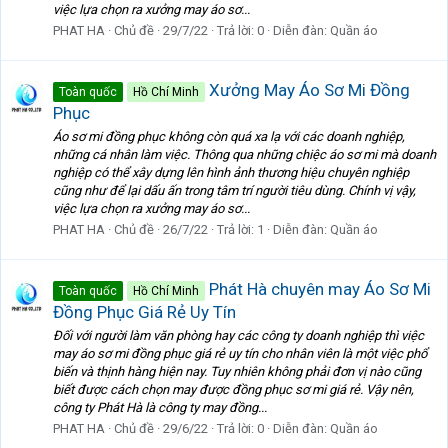
việc lựa chọn ra xưởng may áo sơ...
PHAT HA
Chủ đề
29/7/22
Trả lời: 0
Diễn đàn:
Quần áo
Xưởng May Áo Sơ Mi Đồng
Toàn quốc
Hồ Chí Minh
Phục
Áo sơ mi đồng phục không còn quá xa lạ với các doanh nghiệp,
những cá nhân làm việc. Thông qua những chiệc áo sơ mi mà doanh
nghiệp có thể xây dựng lên hình ảnh thương hiệu chuyên nghiệp
cũng như để lại dấu ấn trong tâm trí người tiêu dùng. Chính vị vậy,
việc lựa chọn ra xưởng may áo sơ...
PHAT HA
Chủ đề
26/7/22
Trả lời: 1
Diễn đàn:
Quần áo
Phát Hà chuyên may Áo Sơ Mi
Toàn quốc
Hồ Chí Minh
Đồng Phục Giá Rẻ Uy Tín
Đối với người làm văn phòng hay các công ty doanh nghiệp thì việc
may áo sơ mi đồng phục giá rẻ uy tín cho nhân viên là một việc phổ
biến và thịnh hàng hiện nay. Tuy nhiên không phải đơn vị nào cũng
biết được cách chọn may được đồng phục sơ mi giá rẻ. Vậy nên,
công ty Phát Hà là công ty may đồng...
PHAT HA
Chủ đề
29/6/22
Trả lời: 0
Diễn đàn:
Quần áo