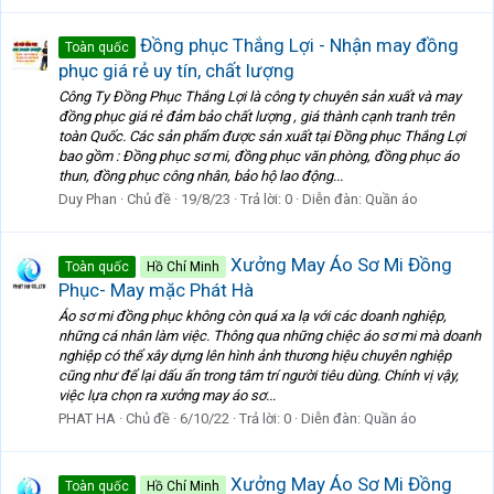
Đồng phục Thắng Lợi - Nhận may đồng
Toàn quốc
phục giá rẻ uy tín, chất lượng
Công Ty Đồng Phục Thắng Lợi là công ty chuyên sản xuất và may
đồng phục giá rẻ đảm bảo chất lượng , giá thành cạnh tranh trên
toàn Quốc. Các sản phẩm được sản xuất tại Đồng phục Thắng Lợi
bao gồm : Đồng phục sơ mi, đồng phục văn phòng, đồng phục áo
thun, đồng phục công nhân, bảo hộ lao động...
Duy Phan
Chủ đề
19/8/23
Trả lời: 0
Diễn đàn:
Quần áo
Xưởng May Áo Sơ Mi Đồng
Toàn quốc
Hồ Chí Minh
Phục- May mặc Phát Hà
Áo sơ mi đồng phục không còn quá xa lạ với các doanh nghiệp,
những cá nhân làm việc. Thông qua những chiệc áo sơ mi mà doanh
nghiệp có thể xây dựng lên hình ảnh thương hiệu chuyên nghiệp
cũng như để lại dấu ấn trong tâm trí người tiêu dùng. Chính vị vậy,
việc lựa chọn ra xưởng may áo sơ...
PHAT HA
Chủ đề
6/10/22
Trả lời: 0
Diễn đàn:
Quần áo
Xưởng May Áo Sơ Mi Đồng
Toàn quốc
Hồ Chí Minh