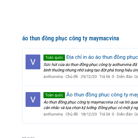
áo thun đồng phục công ty maymacvina
Địa chỉ in áo áo thun đồng phụ
Toàn quốc
Sức hút của áo thun đồng phục công ty aothunvina đã k
bình thường nhưng nhờ sáng tạo đột phá trong hiệu ứng 
aothunvina
Chủ đề
29/12/20
Trả lời: 0
Diễn đàn:
Q
Áo thun đồng phục công ty ma
Toàn quốc
Áo thun đồng phục công ty maymacvina có vai trò quan 
cân nhắc và lựa chọn kỹ lưỡng. Đồng phục có một ý nghĩa
aothunvina
Chủ đề
18/12/20
Trả lời: 0
Diễn đàn:
Q