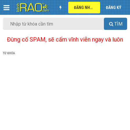
ĐĂNG NHẬP
ĐĂNG KÝ
TÌM
Đừng cố SPAM, sẽ cấm vĩnh viễn ngay và luôn
TỪ KHÓA