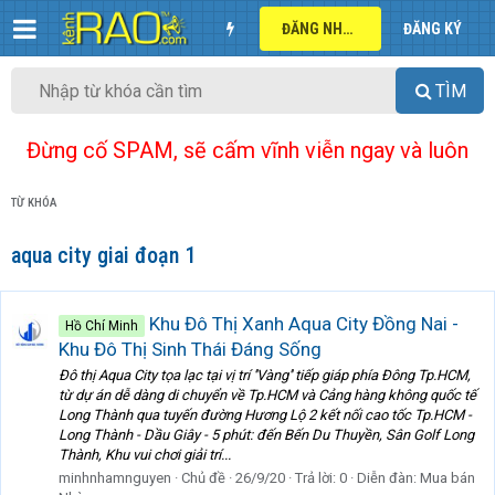
ĐĂNG NHẬP
ĐĂNG KÝ
TÌM
Đừng cố SPAM, sẽ cấm vĩnh viễn ngay và luôn
TỪ KHÓA
aqua city giai đoạn 1
Khu Đô Thị Xanh Aqua City Đồng Nai -
Hồ Chí Minh
Khu Đô Thị Sinh Thái Đáng Sống
Đô thị Aqua City tọa lạc tại vị trí ''Vàng'' tiếp giáp phía Đông Tp.HCM,
từ dự án dễ dàng di chuyển về Tp.HCM và Cảng hàng không quốc tế
Long Thành qua tuyến đường Hương Lộ 2 kết nối cao tốc Tp.HCM -
Long Thành - Dầu Giây - 5 phút: đến Bến Du Thuyền, Sân Golf Long
Thành, Khu vui chơi giải trí...
minhnhamnguyen
Chủ đề
26/9/20
Trả lời: 0
Diễn đàn:
Mua bán