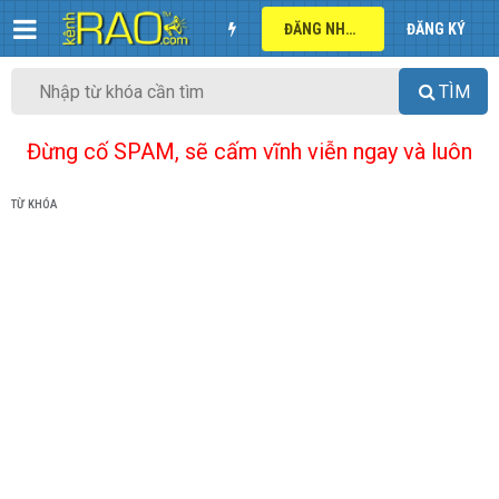
ĐĂNG NHẬP
ĐĂNG KÝ
TÌM
Đừng cố SPAM, sẽ cấm vĩnh viễn ngay và luôn
TỪ KHÓA