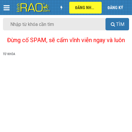
ĐĂNG NHẬP
ĐĂNG KÝ
TÌM
Đừng cố SPAM, sẽ cấm vĩnh viễn ngay và luôn
TỪ KHÓA