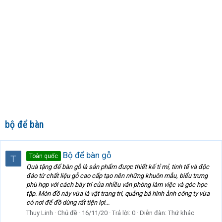
bộ để bàn
Bộ để bàn gỗ
Toàn quốc
T
Quà tặng để bàn gỗ là sản phẩm được thiết kế tỉ mỉ, tinh tế và độc
đáo từ chất liệu gỗ cao cấp tạo nên những khuôn mẫu, biểu trưng
phù hợp với cách bày trí của nhiều văn phòng làm việc và góc học
tập. Món đồ này vừa là vật trang trí, quảng bá hình ảnh công ty vừa
có nơi để đồ dùng rất tiện lợi...
Thuy Linh
Chủ đề
16/11/20
Trả lời: 0
Diễn đàn:
Thứ khác