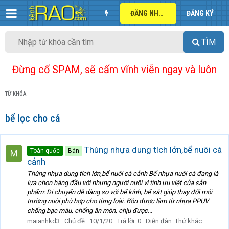
ĐĂNG NHẬP
ĐĂNG KÝ
TÌM
Đừng cố SPAM, sẽ cấm vĩnh viễn ngay và luôn
TỪ KHÓA
bể lọc cho cá
Thùng nhựa dung tích lớn,bể nuôi cá
Toàn quốc
Bán
cảnh
Thùng nhựa dung tích lớn,bể nuôi cá cảnh Bể nhựa nuôi cá đang là
lựa chọn hàng đầu với nhưng người nuôi vì tính ưu việt của sản
phẩm: Di chuyển dễ dàng so với bể kính, bể sắt giúp thay đổi môi
trường nuôi phù hợp cho từng loài. Bồn được làm từ nhựa PPUV
chống bạc màu, chống ăn mòn, chịu được...
maianhkd3
Chủ đề
10/1/20
Trả lời: 0
Diễn đàn:
Thứ khác