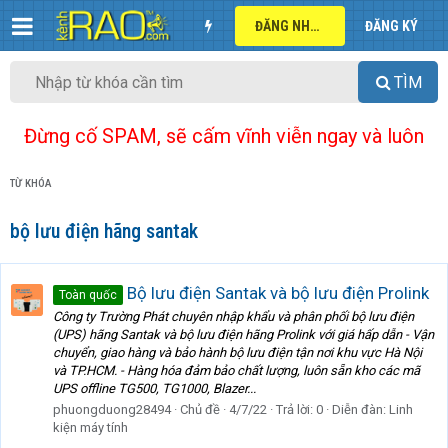
ĐĂNG NHẬP
ĐĂNG KÝ
TÌM
Đừng cố SPAM, sẽ cấm vĩnh viễn ngay và luôn
TỪ KHÓA
bộ lưu điện hãng santak
Bộ lưu điện Santak và bộ lưu điện Prolink
Toàn quốc
Công ty Trường Phát chuyên nhập khẩu và phân phối bộ lưu điện
(UPS) hãng Santak và bộ lưu điện hãng Prolink với giá hấp dẫn - Vận
chuyển, giao hàng và bảo hành bộ lưu điện tận nơi khu vực Hà Nội
và TP.HCM. - Hàng hóa đảm bảo chất lượng, luôn sẵn kho các mã
UPS offline TG500, TG1000, Blazer...
phuongduong28494
Chủ đề
4/7/22
Trả lời: 0
Diễn đàn:
Linh
kiện máy tính