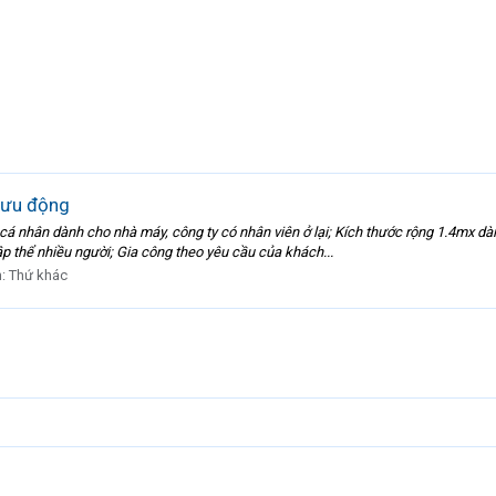
lưu động
á nhân dành cho nhà máy, công ty có nhân viên ở lại; Kích thước rộng 1.4mx dà
p thể nhiều người; Gia công theo yêu cầu của khách...
n:
Thứ khác