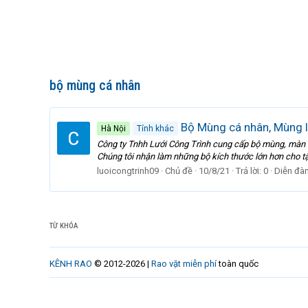
bộ mùng cá nhân
Bộ Mùng cá nhân, Mùng 
Hà Nội
Tỉnh khác
Công ty Tnhh Lưới Công Trình cung cấp bộ mùng, màn c
Chúng tôi nhận làm những bộ kích thước lớn hơn cho tậ
luoicongtrinh09
Chủ đề
10/8/21
Trả lời: 0
Diễn đà
TỪ KHÓA
KÊNH RAO
© 2012-2026 |
Rao vặt miễn phí
toàn quốc