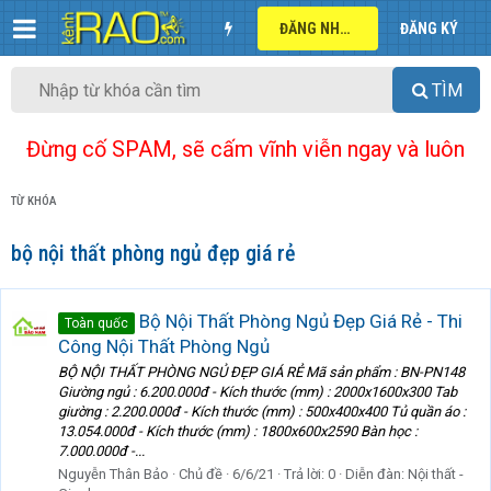
ĐĂNG NHẬP
ĐĂNG KÝ
TÌM
Đừng cố SPAM, sẽ cấm vĩnh viễn ngay và luôn
TỪ KHÓA
bộ nội thất phòng ngủ đẹp giá rẻ
Bộ Nội Thất Phòng Ngủ Đẹp Giá Rẻ - Thi
Toàn quốc
Công Nội Thất Phòng Ngủ
BỘ NỘI THẤT PHÒNG NGỦ ĐẸP GIÁ RẺ Mã sản phẩm : BN-PN148
Giường ngủ : 6.200.000đ - Kích thước (mm) : 2000x1600x300 Tab
giường : 2.200.000đ - Kích thước (mm) : 500x400x400 Tủ quần áo :
13.054.000đ - Kích thước (mm) : 1800x600x2590 Bàn học :
7.000.000đ -...
Nguyễn Thân Bảo
Chủ đề
6/6/21
Trả lời: 0
Diễn đàn:
Nội thất -