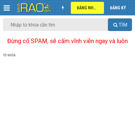
ĐĂNG NHẬP
ĐĂNG KÝ
TÌM
Đừng cố SPAM, sẽ cấm vĩnh viễn ngay và luôn
TỪ KHÓA