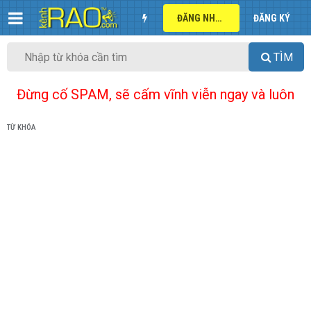
ĐĂNG NHẬP
ĐĂNG KÝ
TÌM
Đừng cố SPAM, sẽ cấm vĩnh viễn ngay và luôn
TỪ KHÓA