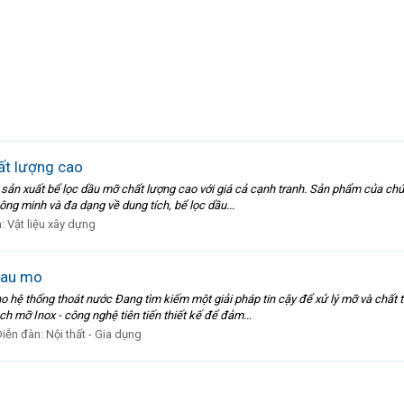
ất lượng cao
 và sản xuất bể lọc dầu mỡ chất lượng cao với giá cả cạnh tranh. Sản phẩm của c
ông minh và đa dạng về dung tích, bể lọc dầu...
n:
Vật liệu xây dựng
dau mo
ho hệ thống thoát nước Đang tìm kiếm một giải pháp tin cậy để xử lý mỡ và chất
h mỡ Inox - công nghệ tiên tiến thiết kế để đảm...
Diễn đàn:
Nội thất - Gia dụng