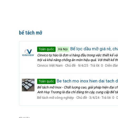
bể tách mỡ
Bể lọc dầu mỡ giá rẻ, ch
Toàn quốc
Hà Nội
Cinvico tự hào là đơn vị hàng đầu trong việc thiết kế
trội và khả năng chống ăn mòn hiệu quả. Với thiết kế th
Cinvico Việt Nam
Chủ đề
9/4/25
Trả lời: 0
Diễn đà
Be tach mo inox hien dai tach 
Toàn quốc
Bể tách mỡ Inox - Chất lượng cao, giải pháp hiện đại c
Anh Huy Trương là địa chỉ đáng tin cậy, cung cấp Bể tác
Bể tách mỡ công nghiệp
Chủ đề
3/4/24
Trả lời: 0