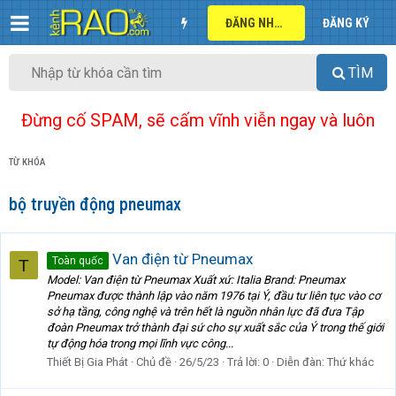
ĐĂNG NHẬP
ĐĂNG KÝ
TÌM
Đừng cố SPAM, sẽ cấm vĩnh viễn ngay và luôn
TỪ KHÓA
bộ truyền động pneumax
Van điện từ Pneumax
Toàn quốc
T
Model: Van điện từ Pneumax Xuất xứ: Italia Brand: Pneumax
Pneumax được thành lập vào năm 1976 tại Ý, đầu tư liên tục vào cơ
sở hạ tầng, công nghệ và trên hết là nguồn nhân lực đã đưa Tập
đoàn Pneumax trở thành đại sứ cho sự xuất sắc của Ý trong thế giới
tự động hóa trong mọi lĩnh vực công...
Thiết Bị Gia Phát
Chủ đề
26/5/23
Trả lời: 0
Diễn đàn:
Thứ khác