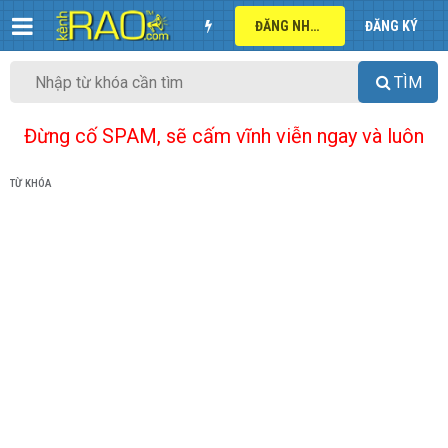
ĐĂNG NHẬP
ĐĂNG KÝ
TÌM
Đừng cố SPAM, sẽ cấm vĩnh viễn ngay và luôn
TỪ KHÓA