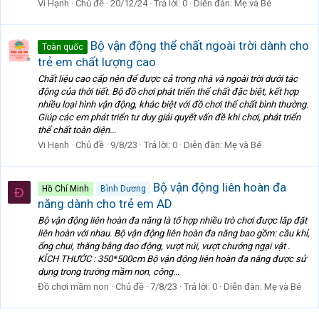
Vi Hạnh
Chủ đề
20/12/24
Trả lời: 0
Diễn đàn:
Mẹ và Bé
Bộ vận động thể chất ngoài trời dành cho
Toàn quốc
trẻ em chất lượng cao
Chất liệu cao cấp nên để được cả trong nhà và ngoài trời dưới tác
động của thời tiết. Bộ đồ chơi phát triển thể chất đặc biệt, kết hợp
nhiều loại hình vận động, khác biệt với đồ chơi thể chất bình thường.
Giúp các em phát triển tư duy giải quyết vấn đề khi chơi, phát triển
thể chất toàn diện...
Vi Hạnh
Chủ đề
9/8/23
Trả lời: 0
Diễn đàn:
Mẹ và Bé
Bộ vận động liên hoàn đa
Hồ Chí Minh
Bình Dương
Đ
năng dành cho trẻ em AD
Bộ vận động liên hoàn đa năng là tổ hợp nhiều trò chơi được lắp đặt
liên hoàn với nhau. Bộ vận động liên hoàn đa năng bao gồm: cầu khỉ,
ống chui, thăng bằng dao động, vượt núi, vượt chướng ngại vật .
KÍCH THƯỚC : 350*500cm Bộ vận động liên hoàn đa năng được sử
dụng trong trường mầm non, công...
Đồ chơi mầm non
Chủ đề
7/8/23
Trả lời: 0
Diễn đàn:
Mẹ và Bé