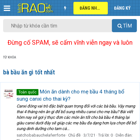
ĐĂNG NHẬP
ĐĂNG KÝ
TÌM
Đừng cố SPAM, sẽ cấm vĩnh viễn ngay và luôn
TỪ KHÓA
bà bầu ăn gì tốt nhất
Món ăn dành cho mẹ bầu 4 tháng bổ
Toàn quốc
sung canxi cho thai kỳ?
Canxi đóng vai trò đặc biệt quan trọng đối với các bà bầu. Vậy mang
thai 4 tháng nên ăn gì để bổ sung nhiều canxi cho mẹ bầu? Bài viết
hôm nay sẽ gợi ý thực đơn các món ăn tốt cho bà bầu 4 tháng lại
giàu canxi dưới đây sẽ giúp các mẹ bầu đa dạng hơn lựa chọn để bổ
sung dinh dưỡng cho tam cá...
satchobabauchelaferrforte
Chủ đề
3/7/21
Trả lời: 0
Diễn đàn: