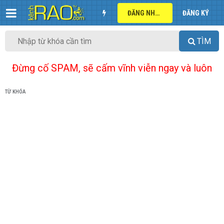
ĐĂNG NHẬP
ĐĂNG KÝ
TÌM
Đừng cố SPAM, sẽ cấm vĩnh viễn ngay và luôn
TỪ KHÓA