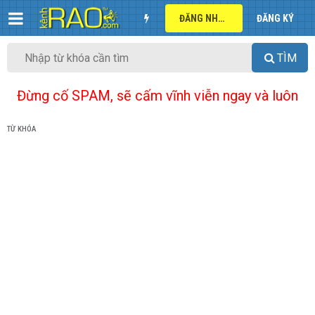
ĐĂNG NHẬP
ĐĂNG KÝ
TÌM
Đừng cố SPAM, sẽ cấm vĩnh viễn ngay và luôn
TỪ KHÓA