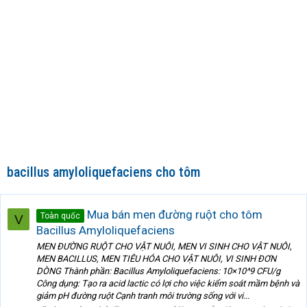
bacillus amyloliquefaciens cho tôm
Mua bán men đường ruột cho tôm
Toàn quốc
V
Bacillus Amyloliquefaciens
MEN ĐƯỜNG RUỘT CHO VẬT NUÔI, MEN VI SINH CHO VẬT NUÔI,
MEN BACILLUS, MEN TIÊU HÓA CHO VẬT NUÔI, VI SINH ĐƠN
DÒNG Thành phần: Bacillus Amyloliquefaciens: 10×10^9 CFU/g
Công dụng: Tạo ra acid lactic có lợi cho việc kiểm soát mầm bệnh và
giảm pH đường ruột Cạnh tranh môi trường sống với vi...