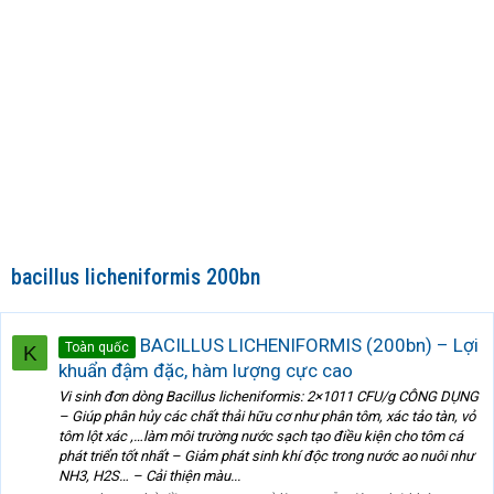
bacillus licheniformis 200bn
BACILLUS LICHENIFORMIS (200bn) – Lợi
Toàn quốc
K
khuẩn đậm đặc, hàm lượng cực cao
Vi sinh đơn dòng Bacillus licheniformis: 2×1011 CFU/g CÔNG DỤNG
– Giúp phân hủy các chất thải hữu cơ như phân tôm, xác tảo tàn, vỏ
tôm lột xác ,…làm môi trường nước sạch tạo điều kiện cho tôm cá
phát triển tốt nhất – Giảm phát sinh khí độc trong nước ao nuôi như
NH3, H2S… – Cải thiện màu...