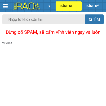
ĐĂNG NHẬP
ĐĂNG KÝ
TÌM
Đừng cố SPAM, sẽ cấm vĩnh viễn ngay và luôn
TỪ KHÓA