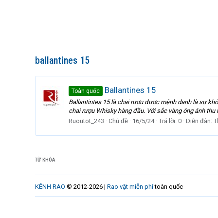
ballantines 15
Ballantines 15
Toàn quốc
Ballantintes 15 là chai rượu được mệnh danh là sự khởi
chai rượu Whisky hàng đầu. Với sắc vàng óng ánh thu hú
Ruoutot_243
Chủ đề
16/5/24
Trả lời: 0
Diễn đàn:
T
TỪ KHÓA
KÊNH RAO
© 2012-2026 |
Rao vặt miễn phí
toàn quốc