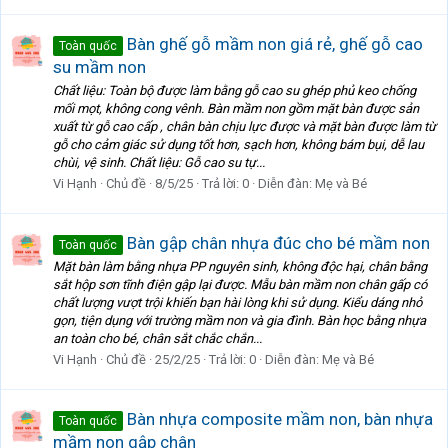
Bàn ghế gỗ mầm non giá rẻ, ghế gỗ cao
Toàn quốc
su mầm non
Chất liệu: Toàn bộ được làm bằng gỗ cao su ghép phủ keo chống
mối mọt, không cong vênh. Bàn mầm non gồm mặt bàn được sản
xuất từ gỗ cao cấp , chân bàn chịu lực được và mặt bàn được làm từ
gỗ cho cảm giác sử dụng tốt hơn, sạch hơn, không bám bụi, dễ lau
chùi, vệ sinh. Chất liệu: Gỗ cao su tự...
Vi Hạnh
Chủ đề
8/5/25
Trả lời: 0
Diễn đàn:
Mẹ và Bé
Bàn gập chân nhựa đúc cho bé mầm non
Toàn quốc
Mặt bàn làm bằng nhựa PP nguyên sinh, không độc hại, chân bằng
sắt hộp sơn tĩnh điện gập lại được. Mẫu bàn mầm non chân gấp có
chất lượng vượt trội khiến bạn hài lòng khi sử dụng. Kiểu dáng nhỏ
gọn, tiện dụng với trường mầm non và gia đình. Bàn học bằng nhựa
an toàn cho bé, chân sắt chắc chắn...
Vi Hạnh
Chủ đề
25/2/25
Trả lời: 0
Diễn đàn:
Mẹ và Bé
Bàn nhựa composite mầm non, bàn nhựa
Toàn quốc
mầm non gập chân