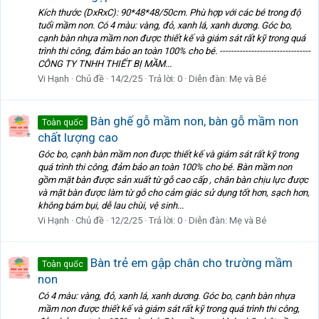
Kích thước (DxRxC): 90*48*48/50cm. Phù hợp với các bé trong độ
tuổi mầm non. Có 4 màu: vàng, đỏ, xanh lá, xanh dương. Góc bo,
cạnh bàn nhựa mầm non được thiết kế và giám sát rất kỹ trong quá
trình thi công, đảm bảo an toàn 100% cho bé. --------------------------------
CÔNG TY TNHH THIẾT BỊ MẦM...
Vi Hạnh
Chủ đề
14/2/25
Trả lời: 0
Diễn đàn:
Mẹ và Bé
Bàn ghế gỗ mầm non, bàn gỗ mầm non
Toàn quốc
chất lượng cao
Góc bo, cạnh bàn mầm non được thiết kế và giám sát rất kỹ trong
quá trình thi công, đảm bảo an toàn 100% cho bé. Bàn mầm non
gồm mặt bàn được sản xuất từ gỗ cao cấp , chân bàn chịu lực được
và mặt bàn được làm từ gỗ cho cảm giác sử dụng tốt hơn, sạch hơn,
không bám bụi, dễ lau chùi, vệ sinh...
Vi Hạnh
Chủ đề
12/2/25
Trả lời: 0
Diễn đàn:
Mẹ và Bé
Bàn trẻ em gập chân cho trường mầm
Toàn quốc
non
Có 4 màu: vàng, đỏ, xanh lá, xanh dương. Góc bo, cạnh bàn nhựa
mầm non được thiết kế và giám sát rất kỹ trong quá trình thi công,