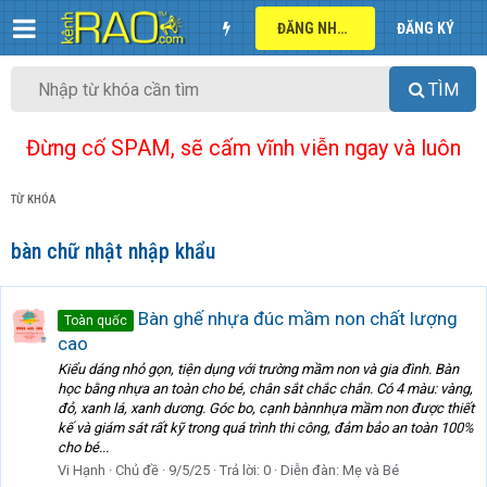
ĐĂNG NHẬP
ĐĂNG KÝ
TÌM
Đừng cố SPAM, sẽ cấm vĩnh viễn ngay và luôn
TỪ KHÓA
bàn chữ nhật nhập khẩu
Bàn ghế nhựa đúc mầm non chất lượng
Toàn quốc
cao
Kiểu dáng nhỏ gọn, tiện dụng với trường mầm non và gia đình. Bàn
học bằng nhựa an toàn cho bé, chân sắt chắc chắn. Có 4 màu: vàng,
đỏ, xanh lá, xanh dương. Góc bo, cạnh bànnhựa mầm non được thiết
kế và giám sát rất kỹ trong quá trình thi công, đảm bảo an toàn 100%
cho bé...
Vi Hạnh
Chủ đề
9/5/25
Trả lời: 0
Diễn đàn:
Mẹ và Bé