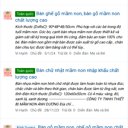
Bàn ghế gỗ mầm non, bàn gỗ mầm non
Toàn quốc
chất lượng cao
Kích thước (DxRxC): 90*48*48/50cm. Phù hợp với các bé trong độ
tuổi mầm non. Góc bo, cạnh bàn nhựa mầm non được thiết kế và
giám sát rất kỹ trong quá trình thi công, đảm bảo an toàn 100% cho
bé. Bàn mầm non gồm mặt bàn được sản xuất từ gỗ cao cấp , chân
bàn chịu lực được làm bằng sắt có thể tùy...
Vi Hạnh
Chủ đề
5/1/24
Trả lời: 0
Diễn đàn:
Mẹ và Bé
Bàn chữ nhật mầm non nhập khẩu chất
Toàn quốc
lượng cao
Bàn nhựa mầm non hình chữ nhật được làm hoàn toàn từ nhựa đúc,
chắc chắn và bền theo thời gian, chân bàn được làm từ ống sắt, sơn
tĩnh điện Kích thước (DxRxC): 120x60x50cm. Có 4 màu: vàng, đỏ,
xanh lá, xanh dương. -------------------------------- CÔNG TY TNHH THIẾT
BỊ MẦM NON ÁNH DƯƠNG Địa chỉ ...
Vi Hạnh
Chủ đề
28/11/23
Trả lời: 0
Diễn đàn:
Mẹ và Bé
Bàn gỗ mầm non, ghế gỗ mầm non chất
Bình Dương