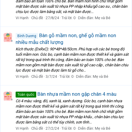
đảm bảo an toàn 100% cho bé. Bàn mầm non hình chữ nhật gồm
mặt bàn được sản xuất từ nhựa PP nhập khẩu/gỗ cao su , chân bàn
chịu lực được làm bằng sắt, và mặt bàn được...
Vi Hạnh
Chủ đề
27/8/24
Trả lời: 0
Diễn đàn:
Mẹ và Bé
Bàn gỗ mầm non, ghế gỗ mầm non
Bình Dương
nhiều mẫu chất lượng
Kích thước (DxRxC): 90*48*48/50cm. Phù hợp với các bé trong độ
tuổi mầm non. Góc bo, cạnh bàn mầm non được thiết kế và giám sát
rất kỹ trong quá trình thi công, đảm bảo an toàn 100% cho bé. Bàn
mầm non gồm mặt bàn được sản xuất từ gỗ cao cấp , chân bàn chịu
lực được và mặt bàn được làm từ gỗ cho...
Vi Hạnh
Chủ đề
3/7/24
Trả lời: 0
Diễn đàn:
Mẹ và Bé
Bàn nhựa mầm non gập chân 4 màu
Toàn quốc
Có 4 màu: vàng, đỏ, xanh lá, xanh dương. Góc bo, cạnh bàn nhựa
mầm non được thiết kế và giám sát rất kỹ trong quá trình thi công,
đảm bảo an toàn 100% cho bé. Bàn mầm non hình chữ nhật gồm
mặt bàn được sản xuất từ nhựa PP nhập khẩu , chân bàn chịu lực
được làm bằng sắt có thể tùy chỉnh, sơn tĩnh...
Vi Hạnh
Chủ đề
27/2/24
Trả lời: 0
Diễn đàn:
Mẹ và Bé