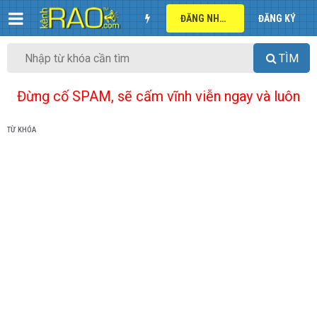
ĐĂNG NHẬP
ĐĂNG KÝ
TÌM
Đừng cố SPAM, sẽ cấm vĩnh viễn ngay và luôn
TỪ KHÓA