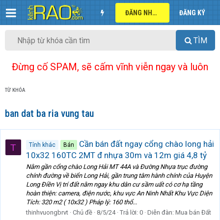
ĐĂNG NHẬP
ĐĂNG KÝ
TÌM
Đừng cố SPAM, sẽ cấm vĩnh viễn ngay và luôn
TỪ KHÓA
ban dat ba ria vung tau
Cần bán đất ngay cổng chào long hải
Tỉnh khác
Bán
T
10x32 160TC 2MT đ nhựa 30m và 12m giá 4,8 tỷ
Nằm gần cổng chào Long Hải MT 44A và Đường Nhựa trục đường
chính đường về biển Long Hải, gần trung tâm hành chính của Huyện
Long Điền Vị trí đất nằm ngay khu dân cư sầm uất có cơ hạ tầng
hoàn thiện: camera, điện nước, khu vực An Ninh Nhất Khu Vực Diện
Tích: 320 m2 ( 10x32 ) Pháp lý: 160 thổ...
thinhvuongbrvt
Chủ đề
8/5/24
Trả lời: 0
Diễn đàn:
Mua bán Đất