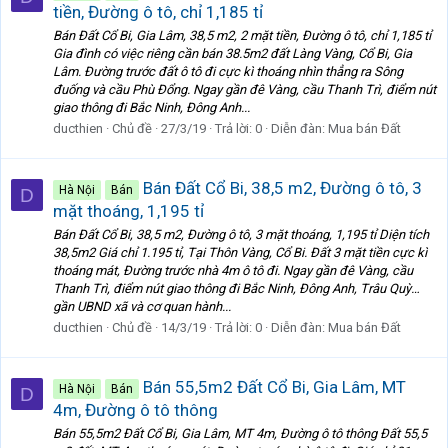
tiền, Đường ô tô, chỉ 1,185 tỉ
Bán Đất Cổ Bi, Gia Lâm, 38,5 m2, 2 mặt tiền, Đường ô tô, chỉ 1,185 tỉ
Gia đình có việc riêng cần bán 38.5m2 đất Làng Vàng, Cổ Bi, Gia
Lâm. Đường trước đất ô tô đi cực kì thoáng nhìn thẳng ra Sông
đuống và cầu Phù Đổng. Ngay gần đê Vàng, cầu Thanh Trì, điểm nút
giao thông đi Bắc Ninh, Đông Anh...
ducthien
Chủ đề
27/3/19
Trả lời: 0
Diễn đàn:
Mua bán Đất
Bán Đất Cổ Bi, 38,5 m2, Đường ô tô, 3
Hà Nội
Bán
D
mặt thoáng, 1,195 tỉ
Bán Đất Cổ Bi, 38,5 m2, Đường ô tô, 3 mặt thoáng, 1,195 tỉ Diện tích
38,5m2 Giá chỉ 1.195 tỉ, Tại Thôn Vàng, Cổ Bi. Đất 3 mặt tiền cực kì
thoáng mát, Đường trước nhà 4m ô tô đi. Ngay gần đê Vàng, cầu
Thanh Trì, điểm nút giao thông đi Bắc Ninh, Đông Anh, Trâu Quỳ…
gần UBND xã và cơ quan hành...
ducthien
Chủ đề
14/3/19
Trả lời: 0
Diễn đàn:
Mua bán Đất
Bán 55,5m2 Đất Cổ Bi, Gia Lâm, MT
Hà Nội
Bán
D
4m, Đường ô tô thông
Bán 55,5m2 Đất Cổ Bi, Gia Lâm, MT 4m, Đường ô tô thông Đất 55,5