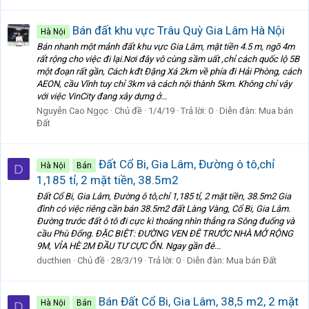
Bán đất khu vực Trâu Quỳ Gia Lâm Hà Nội
Hà Nội
Bán nhanh một mảnh đất khu vực Gia Lâm, mặt tiền 4.5 m, ngõ 4m
rất rộng cho việc đi lại.Nơi đây vô cùng sầm uất ,chỉ cách quốc lộ 5B
một đoạn rất gần, Cách kđt Đặng Xá 2km về phía đi Hải Phòng, cách
AEON, cầu Vĩnh tuy chỉ 3km và cách nội thành 5km. Không chỉ vậy
với việc VinCity đang xây dựng ở...
Nguyễn Cao Ngọc
Chủ đề
1/4/19
Trả lời: 0
Diễn đàn:
Mua bán
Đất
Đất Cổ Bi, Gia Lâm, Đường ô tô,chỉ
Hà Nội
Bán
D
1,185 tỉ, 2 mặt tiền, 38.5m2
Đất Cổ Bi, Gia Lâm, Đường ô tô,chỉ 1,185 tỉ, 2 mặt tiền, 38.5m2 Gia
đình có việc riêng cần bán 38.5m2 đất Làng Vàng, Cổ Bi, Gia Lâm.
Đường trước đất ô tô đi cực kì thoáng nhìn thẳng ra Sông đuống và
cầu Phù Đổng. ĐẶC BIỆT: ĐƯỜNG VEN ĐÊ TRƯỚC NHÀ MỞ RỘNG
9M, VỈA HÈ 2M ĐẦU TƯ CỰC ỔN. Ngay gần đê...
ducthien
Chủ đề
28/3/19
Trả lời: 0
Diễn đàn:
Mua bán Đất
Bán Đất Cổ Bi, Gia Lâm, 38,5 m2, 2 mặt
Hà Nội
Bán
D