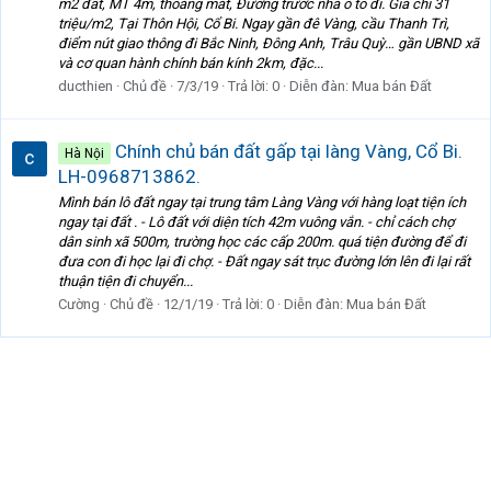
m2 đất, MT 4m, thoáng mát, Đường trước nhà ô tô đi. Giá chỉ 31
triệu/m2, Tại Thôn Hội, Cổ Bi. Ngay gần đê Vàng, cầu Thanh Trì,
điểm nút giao thông đi Bắc Ninh, Đông Anh, Trâu Quỳ… gần UBND xã
và cơ quan hành chính bán kính 2km, đặc...
ducthien
Chủ đề
7/3/19
Trả lời: 0
Diễn đàn:
Mua bán Đất
Chính chủ bán đất gấp tại làng Vàng, Cổ Bi.
Hà Nội
LH-0968713862.
Mình bán lô đất ngay tại trung tâm Làng Vàng với hàng loạt tiện ích
ngay tại đất . - Lô đất với diện tích 42m vuông vắn. - chỉ cách chợ
dân sinh xã 500m, trường học các cấp 200m. quá tiện đường để đi
đưa con đi học lại đi chợ. - Đất ngay sát trục đường lớn lên đi lại rất
thuận tiện đi chuyển...
Cường
Chủ đề
12/1/19
Trả lời: 0
Diễn đàn:
Mua bán Đất