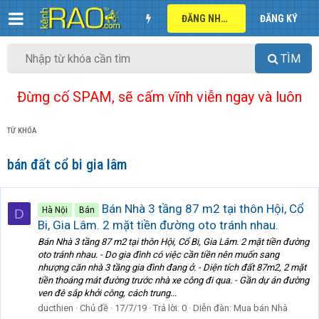
ĐĂNG NHẬP
ĐĂNG KÝ
TÌM
Đừng cố SPAM, sẽ cấm vĩnh viễn ngay và luôn
TỪ KHÓA
bán đất cổ bi gia lâm
Bán Nhà 3 tầng 87 m2 tại thôn Hội, Cổ
Hà Nội
Bán
D
Bi, Gia Lâm. 2 mặt tiền đường oto tránh nhau.
Bán Nhà 3 tầng 87 m2 tại thôn Hội, Cổ Bi, Gia Lâm. 2 mặt tiền đường
oto tránh nhau. - Do gia đình có việc cần tiền nên muốn sang
nhượng căn nhà 3 tầng gia đình đang ở. - Diện tích đất 87m2, 2 mặt
tiền thoáng mát đường trước nhà xe công đi qua. - Gần dự án đường
ven đê sắp khởi công, cách trung...
ducthien
Chủ đề
17/7/19
Trả lời: 0
Diễn đàn:
Mua bán Nhà