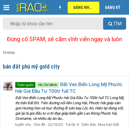
ĐĂNG NHẬP
ĐĂNG KÝ
TÌM
Đừng cố SPAM, sẽ cấm vĩnh viễn ngay và luôn
TỪ KHÓA
bán đất phú mỹ gold city
Đất Ven Biển Long Mỹ Phước
Toàn quốc
Hồ Chí Minh
Hải Giá Đầu Tư 700tr full TC
Đất Ven Biển Long Mỹ Phước Hải Giá Đầu Tư 700tr full TC Long Mỹ,
thị trấn Đất Đỏ. Trên đường nối liền Long Hải, Phước Hải giáp sân
gon Hương Sen và trục đường đi sân bay Lộc An, Hiện tại đang sốt,
giá lại là giá đầu tư vị trí đẹp giáp biển gần Lan Rừng Phước hải,
Ocename, và nhiều dự án du...
tuyển chu
Chủ đề
22/10/20
Trả lời: 0
Diễn đàn:
Mua bán Đất