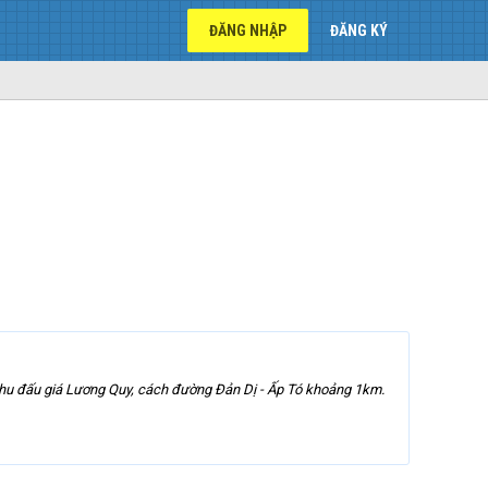
ĐĂNG NHẬP
ĐĂNG KÝ
 khu đấu giá Lương Quy, cách đường Đản Dị - Ấp Tó khoảng 1km.