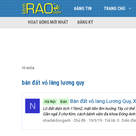
ĐĂNG TIN
TRANG CHỦ
HOẠT ĐỘNG MỚI NHẤT
ĐĂNG KÝ
TỪ KHÓA
bán đất vỏ làng lương quy
Bán đất vỏ làng Lương Quy, 
Hà Nội
Bán
N
Lô đất diện tích 176m2, mặt tiền 8m hướng Tây có thể
Gần ngã 3 chợ Kim, cách bệnh viện đa khoa Đông Anh 
nhadatdonganh
Chủ đề
19/3/19
Trả lời: 0
Diễn đà