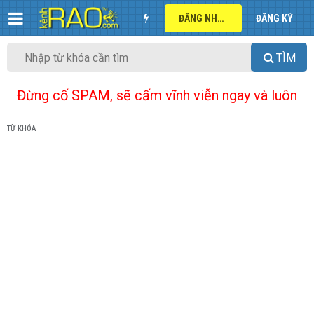
ĐĂNG NHẬP
ĐĂNG KÝ
TÌM
Đừng cố SPAM, sẽ cấm vĩnh viễn ngay và luôn
TỪ KHÓA