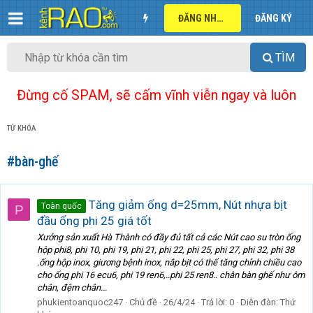
ĐĂNG NHẬP
ĐĂNG KÝ
TÌM
Đừng cố SPAM, sẽ cấm vĩnh viễn ngay và luôn
TỪ KHÓA
#bàn-ghế
Tăng giảm ống d=25mm, Nút nhựa bịt
Toàn quốc
P
đầu ống phi 25 giá tốt
Xưởng sản xuất Hà Thành có đầy đủ tất cả các Nút cao su tròn ống
hộp phi8, phi 10, phi 19, phi 21, phi 22, phi 25, phi 27, phi 32, phi 38
.ống hộp inox, giương bệnh inox, nắp bịt có thể tăng chỉnh chiều cao
cho ống phi 16 ecu6, phi 19 ren6,..phi 25 ren8.. chân bàn ghế như ôm
chân, đệm chân...
phukientoanquoc247
Chủ đề
26/4/24
Trả lời: 0
Diễn đàn:
Thứ