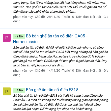
sang trọng, tinh tế với những họa tiết hoa hồng chạm nổi mềm mại,
tinh xảo. Bàn ghế ăn tân cổ điển GA011-01 Mỗi chiếc ghế ăn tân cổ
điển được các nghệ nhân chạm khắc chăm...
phạm văn huy
Chủ đề
28/11/20
Trả lời: 0
Diễn đàn:
Nội thất - Gia
dụng
Bộ bàn ghế ăn tân cổ điển GA05 -
Hà Nội
P
Homeclassic
Bàn ghế ăn tân cổ điển GA05 với thiết kế đơn giản nhưng vô vùng
tinh tế. Bàn ghế ăn tân cổ điển GA05 Một trong những bộ bàn ghế ăn
đang được khách hàng của Homeclassic ưa chuộng đó là bộ bàn
ghế ăn gỗ tân cổ điển GA05 mặt đá bao gồm 6 ghế bọc da thật. Đây
là bộ bàn ăn rất phù hợp với gia đình...
phạm văn huy
Chủ đề
14/11/20
Trả lời: 0
Diễn đàn:
Nội thất - Gia
dụng
Bàn ghế ăn tân cổ điển E318
Hà Nội
P
Bộ bàn ghế ăn tân cổ điển E318 với thiết kế sang trọng đẳng cấp
Châu Âu. Là món đồ không thể thiếu trong không gian nội thất phòng
ăn, bộ bàn ghế ăn tân cổ điển đã được gia chủ tìm hiểu kĩ càng
trước khi lựa chọn. Để đa dạng lựa chọn cho khách hàng,