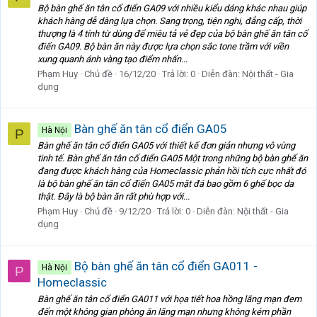
Bộ bàn ghế ăn tân cổ điển GA09 với nhiều kiểu dáng khác nhau giúp
khách hàng dễ dàng lựa chọn. Sang trọng, tiện nghi, đẳng cấp, thời
thượng là 4 tính từ dùng để miêu tả vẻ đẹp của bộ bàn ghế ăn tân cổ
điển GA09. Bộ bàn ăn này được lựa chọn sắc tone trầm với viền
xung quanh ánh vàng tạo điểm nhấn...
Phạm Huy
Chủ đề
16/12/20
Trả lời: 0
Diễn đàn:
Nội thất - Gia
dụng
Bàn ghế ăn tân cổ điển GA05
Hà Nội
P
Bàn ghế ăn tân cổ điển GA05 với thiết kế đơn giản nhưng vô vùng
tinh tế. Bàn ghế ăn tân cổ điển GA05 Một trong những bộ bàn ghế ăn
đang được khách hàng của Homeclassic phản hồi tích cực nhất đó
là bộ bàn ghế ăn tân cổ điển GA05 mặt đá bao gồm 6 ghế bọc da
thật. Đây là bộ bàn ăn rất phù hợp với...
Phạm Huy
Chủ đề
9/12/20
Trả lời: 0
Diễn đàn:
Nội thất - Gia
dụng
Bộ bàn ghế ăn tân cổ điển GA011 -
Hà Nội
P
Homeclassic
Bàn ghế ăn tân cổ điển GA011 với họa tiết hoa hồng lãng mạn đem
đến một không gian phòng ăn lãng mạn nhưng không kém phần