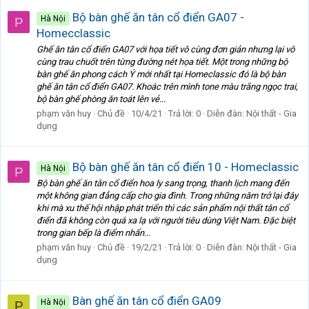
Bộ bàn ghế ăn tân cổ điển GA07 -
Hà Nội
P
Homecclassic
Ghế ăn tân cổ điển GA07 với họa tiết vô cùng đơn giản nhưng lại vô
cùng trau chuốt trên từng đường nét họa tiết. Một trong những bộ
bàn ghế ăn phong cách Ý mới nhất tại Homeclassic đó là bộ bàn
ghế ăn tân cổ điển GA07. Khoác trên mình tone màu trắng ngọc trai,
bộ bàn ghế phòng ăn toát lên vẻ...
phạm văn huy
Chủ đề
10/4/21
Trả lời: 0
Diễn đàn:
Nội thất - Gia
dụng
Bộ bàn ghế ăn tân cổ điển 10 - Homeclassic
Hà Nội
P
Bộ bàn ghế ăn tân cổ điển hoa ly sang trọng, thanh lịch mang đến
một không gian đẳng cấp cho gia đình. Trong những năm trở lại đây
khi mà xu thế hội nhập phát triển thì các sản phẩm nội thất tân cổ
điển đã không còn quá xa lạ với người tiêu dùng Việt Nam. Đặc biệt
trong gian bếp là điểm nhấn...
phạm văn huy
Chủ đề
19/2/21
Trả lời: 0
Diễn đàn:
Nội thất - Gia
dụng
Bàn ghế ăn tân cổ điển GA09
Hà Nội
P