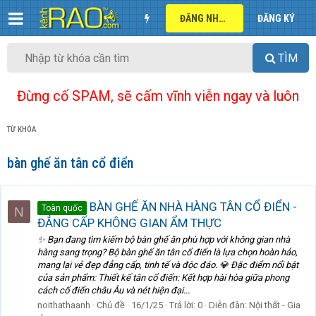
ĐĂNG NHẬP
ĐĂNG KÝ
TÌM
Đừng cố SPAM, sẽ cấm vĩnh viễn ngay và luôn
TỪ KHÓA
bàn ghế ăn tân cổ điển
BÀN GHẾ ĂN NHÀ HÀNG TÂN CỔ ĐIỂN -
Toàn quốc
N
ĐẲNG CẤP KHÔNG GIAN ẨM THỰC
✨ Bạn đang tìm kiếm bộ bàn ghế ăn phù hợp với không gian nhà
hàng sang trọng? Bộ bàn ghế ăn tân cổ điển là lựa chọn hoàn hảo,
mang lại vẻ đẹp đẳng cấp, tinh tế và độc đáo. 💎 Đặc điểm nổi bật
của sản phẩm: Thiết kế tân cổ điển: Kết hợp hài hòa giữa phong
cách cổ điển châu Âu và nét hiện đại...
noithathaanh
Chủ đề
16/1/25
Trả lời: 0
Diễn đàn:
Nội thất - Gia