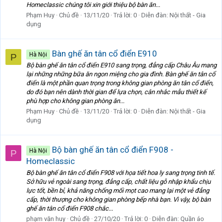
Homeclassic chúng tôi xin giới thiệu bộ bàn ăn...
Phạm Huy
Chủ đề
13/11/20
Trả lời: 0
Diễn đàn:
Nội thất - Gia
dụng
Bàn ghế ăn tân cổ điển E910
Hà Nội
P
Bộ bàn ghế ăn tân cổ điển E910 sang trọng, đẳng cấp Châu Âu mang
lại những những bữa ăn ngon miệng cho gia đình. Bàn ghế ăn tân cổ
điển là một phần quan trọng trong không gian phòng ăn tân cổ điển,
do đó bạn nên dành thời gian để lựa chọn, cân nhắc mẫu thiết kế
phù hợp cho không gian phòng ăn...
Phạm Huy
Chủ đề
13/11/20
Trả lời: 0
Diễn đàn:
Nội thất - Gia
dụng
Bộ bàn ghế ăn tân cổ điển F908 -
Hà Nội
P
Homeclassic
Bộ bàn ghế ăn tân cổ điển F908 với họa tiết hoa ly sang trọng tinh tế.
Sở hữu vẻ ngoài sang trọng, đẳng cấp, chất liệu gỗ nhập khẩu chịu
lực tốt, bền bỉ, khả năng chống mối mọt cao mang lại một vẻ đẳng
cấp, thời thượng cho không gian phòng bếp nhà bạn. Vì vậy, bộ bàn
ghế ăn tân cổ điển F908 chắc...
phạm văn huy
Chủ đề
27/10/20
Trả lời: 0
Diễn đàn:
Quần áo