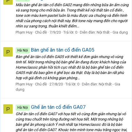
P
Mẫu bàn ghế ăn tân cổ điển GA02 mang đến những bữa ăn ấm cúng
và sang trọng cho mỗi bữa ăn. Trong thiết kế nội thất tân cổ điển ,
tone sơn màu kem pastel luôn là màu được ưa chuộng và điển hình
nhất của phong cách nội thất này. Bởi tone này mang đến cho người
nhìn sự sang trọng, thuần khiết điểm...
Phạm Huy
Chủ đề
7/9/20
Trả lời: 0
Diễn đàn:
Nội thất - Gia dụng
Bàn ghế ăn tân cổ điển GA05
Hà Nội
P
Bàn ghế ăn tân cổ điển GA05 với thiết kế đơn giản nhưng vô vùng
tinh tế. Một trong những bộ bàn ghế ăn đang được khách hàng của
Homeclassic phản hồi tích cực nhất đó là bộ bàn ghế tân cổ điển
GA05 mặt đá bao gồm 6 ghế bọc da thật. Đây là bộ bàn ăn rất phù
hợp với giá đình có không gian phòng...
Phạm Huy
Chủ đề
27/8/20
Trả lời: 0
Diễn đàn:
Nội thất - Gia
dụng
Ghế ăn tân cổ điển GA07
Hà Nội
P
Ghế ăn tân cổ điển GA07 với họa tiết vô cùng đơn giản nhưng lại vô
cùng trau chuốt trên từng đường nét họa tiết. Một trong những bộ
bàn ghế ăn phong cách Ý mới nhất tại Homeclassic đó là bộ bàn
ghế ăn tân cổ điển GA07. Khoác trên mình tone màu trắng ngọc trai,