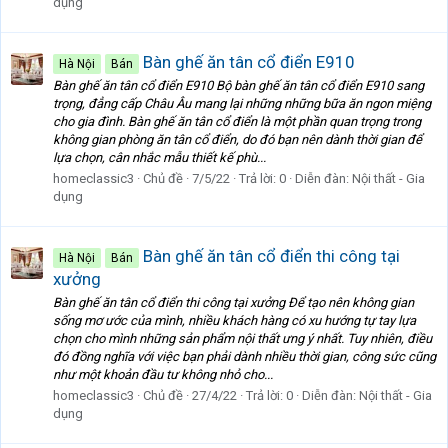
dụng
Bàn ghế ăn tân cổ điển E910
Hà Nội
Bán
Bàn ghế ăn tân cổ điển E910 Bộ bàn ghế ăn tân cổ điển E910 sang
trọng, đẳng cấp Châu Âu mang lại những những bữa ăn ngon miệng
cho gia đình. Bàn ghế ăn tân cổ điển là một phần quan trọng trong
không gian phòng ăn tân cổ điển, do đó bạn nên dành thời gian để
lựa chọn, cân nhắc mẫu thiết kế phù...
homeclassic3
Chủ đề
7/5/22
Trả lời: 0
Diễn đàn:
Nội thất - Gia
dụng
Bàn ghế ăn tân cổ điển thi công tại
Hà Nội
Bán
xưởng
Bàn ghế ăn tân cổ điển thi công tại xưởng Để tạo nên không gian
sống mơ ước của mình, nhiều khách hàng có xu hướng tự tay lựa
chọn cho mình những sản phẩm nội thất ưng ý nhất. Tuy nhiên, điều
đó đồng nghĩa với việc bạn phải dành nhiều thời gian, công sức cũng
như một khoản đầu tư không nhỏ cho...
homeclassic3
Chủ đề
27/4/22
Trả lời: 0
Diễn đàn:
Nội thất - Gia
dụng