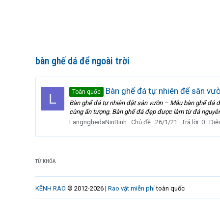
bàn ghế dá để ngoài trời
Bàn ghế đá tự nhiên để sân vư
Toàn quốc
L
Bàn ghế đá tự nhiên đặt sân vườn – Mẫu bàn ghế đá đ
cùng ấn tượng. Bàn ghế đá đẹp được làm từ đá nguyên 
LangnghedaNinBinh
Chủ đề
26/1/21
Trả lời: 0
Diễ
TỪ KHÓA
KÊNH RAO
© 2012-2026 |
Rao vặt miễn phí
toàn quốc