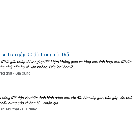
hân bàn gập 90 độ trong nội thất
0 độ là giải pháp tối ưu giúp tiết kiệm không gian và tăng tính linh hoạt cho đồ 
à nhỏ, căn hộ và văn phòng. Các loại bản lề...
Nội thất - Gia dụng
công đột dập và chấn định hình dành cho lắp đặt bàn xếp gọn, bàn gấp văn phòn
ơ cấu cứng cáp và bền bỉ. - Nhận gia...
đàn:
Nội thất - Gia dụng