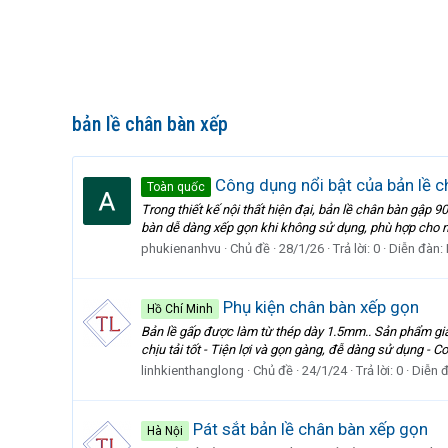
bản lề chân bàn xếp
Công dụng nổi bật của bản lề c
Toàn quốc
Trong thiết kế nội thất hiện đại, bản lề chân bàn gập 9
bàn dễ dàng xếp gọn khi không sử dụng, phù hợp cho nh
phukienanhvu
Chủ đề
28/1/26
Trả lời: 0
Diễn đàn:
Phụ kiện chân bàn xếp gọn
Hồ Chí Minh
Bản lề gấp được làm từ thép dày 1.5mm.. Sản phẩm gia 
chịu tải tốt - Tiện lợi và gọn gàng, đễ dàng sử dụng - C
linhkienthanglong
Chủ đề
24/1/24
Trả lời: 0
Diễn 
Pát sắt bản lề chân bàn xếp gọn
Hà Nội