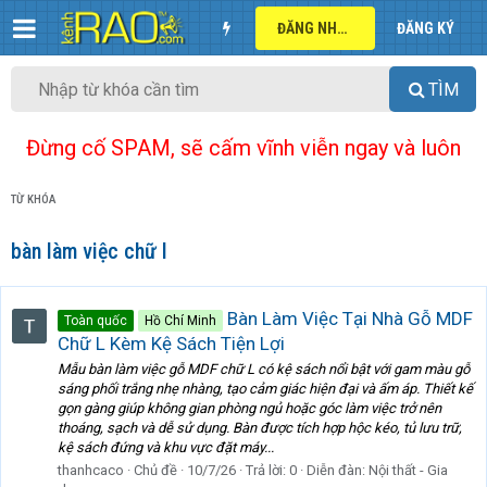
ĐĂNG NHẬP
ĐĂNG KÝ
TÌM
Đừng cố SPAM, sẽ cấm vĩnh viễn ngay và luôn
TỪ KHÓA
bàn làm việc chữ l
Bàn Làm Việc Tại Nhà Gỗ MDF
Toàn quốc
Hồ Chí Minh
Chữ L Kèm Kệ Sách Tiện Lợi
Mẫu bàn làm việc gỗ MDF chữ L có kệ sách nổi bật với gam màu gỗ
sáng phối trắng nhẹ nhàng, tạo cảm giác hiện đại và ấm áp. Thiết kế
gọn gàng giúp không gian phòng ngủ hoặc góc làm việc trở nên
thoáng, sạch và dễ sử dụng. Bàn được tích hợp hộc kéo, tủ lưu trữ,
kệ sách đứng và khu vực đặt máy...
thanhcaco
Chủ đề
10/7/26
Trả lời: 0
Diễn đàn:
Nội thất - Gia