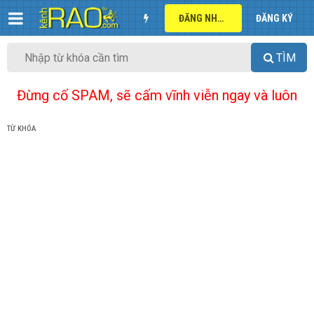
ĐĂNG NHẬP
ĐĂNG KÝ
TÌM
Đừng cố SPAM, sẽ cấm vĩnh viễn ngay và luôn
TỪ KHÓA