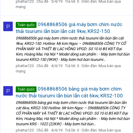
phattai123
Chủ đề
5/4/19
Trả lời: 0
Diễn đàn:
Mua bán qua
mạng
0968868506 giá máy bơm chìm nước
Toàn quốc
P
thải tsurumi lẫn bùn lẫn cát 9kw, KRS2-150.
0968868506 giá máy bơm chìm nước thải tsurumi lẫn bùn lẫn cát
9kw, KRS2-150. Hotline: Mr kim Ngọc – 0968868506 CÔNG TY CỔ
PHẦN MÁY VÀ THIẾT BỊ LẠC HỒNG VPGD: Số 10 lô B5 KĐT Đại
Kim, Hoàng Mai, Hà Nội * Model dòng sản phẩm : - Máy bơm hút bùn
tsurumi KRS2-150 (9KW) - Máy bơm hút bùn tsurumi...
phattai123
Chủ đề
4/4/19
Trả lời: 0
Diễn đàn:
Mua bán qua
mạng
0968868506 bảng giá máy bơm chìm
Toàn quốc
P
nước thải tsurumi lẫn bùn lẫn cát 6kw, KRS2-100
0968868506 bảng giá máy bơm chìm nước thải tsurumi lẫn bùn lẫn
cát 6kw, KRS2-100 Hotline: Mr kim Ngọc – 0968868506 CÔNG TY
CỔ PHẦN MÁY VÀ THIẾT BỊ LẠC HỒNG VPGD: Số 10 lô B5 KĐT Đại
Kim, Hoàng Mai, Hà Nội * Model dòng sản phẩm : - Máy bơm hút bùn
tsurumi KRS - 1022 (22KW) - Máy bơm hút bùn...
phattai123
Chủ đề
4/4/19
Trả lời: 0
Diễn đàn:
Mua bán qua