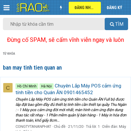
ĐĂNG NHẬP
ĐĂNG KÝ
TÌM
Đừng cố SPAM, sẽ cấm vĩnh viễn ngay và luôn
TỪ KHÓA
ban may tinh tien quan an
Chuyên Lắp Máy POS cảm ứng
Hồ Chí Minh
Hà Nội
C
tính tiền cho Quán ĂN 0901465452
Chuyên Lắp Máy POS cảm ứng tính tiền cho Quán ĂN Full bộ được
lắp đặt bao gồm đầy đủ thiết bị tính tiền cần thiết tại quầy Thu Ngân
: - 1 Máy pos cảm ứng đời mới nhất, màn hình cảm ứng điện dung
thao tác rất nhạy - 1 Phần mềm quản lý bán hàng - 1 Máy in hóa đơn
thanh toán, khổ giấy 8cm...
CONGTYTANANPHAT
Chủ đề
21/11/20
Trả lời: 1
Diễn đàn:
Máy