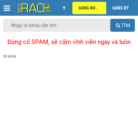
ĐĂNG NHẬP
ĐĂNG KÝ
TÌM
Đừng cố SPAM, sẽ cấm vĩnh viễn ngay và luôn
TỪ KHÓA