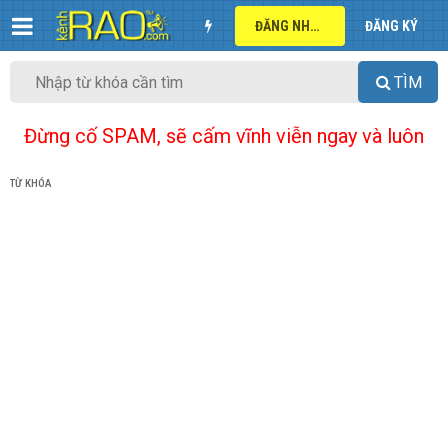
ĐĂNG NHẬP
ĐĂNG KÝ
TÌM
Đừng cố SPAM, sẽ cấm vĩnh viễn ngay và luôn
TỪ KHÓA