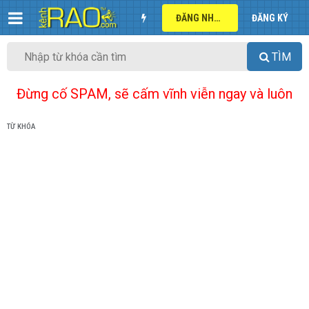
ĐĂNG NHẬP
ĐĂNG KÝ
TÌM
Đừng cố SPAM, sẽ cấm vĩnh viễn ngay và luôn
TỪ KHÓA