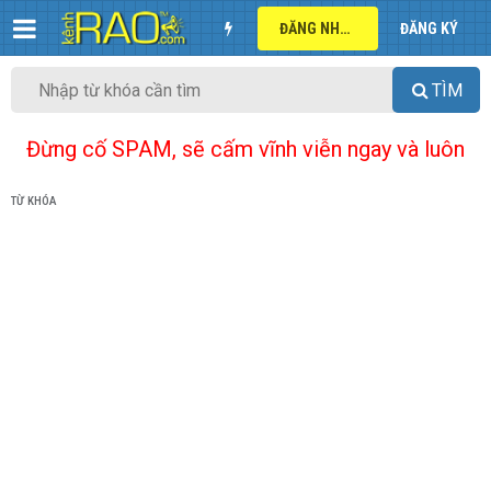
ĐĂNG NHẬP
ĐĂNG KÝ
TÌM
Đừng cố SPAM, sẽ cấm vĩnh viễn ngay và luôn
TỪ KHÓA