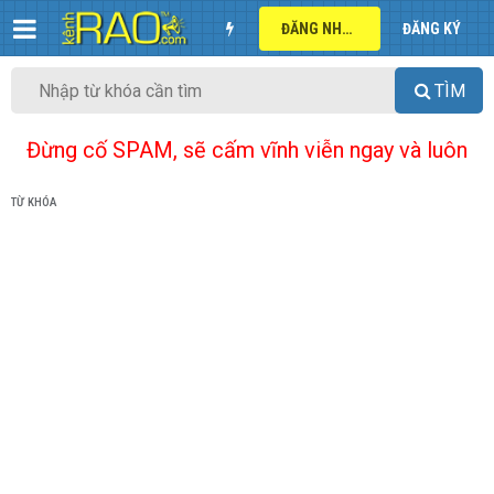
ĐĂNG NHẬP
ĐĂNG KÝ
TÌM
Đừng cố SPAM, sẽ cấm vĩnh viễn ngay và luôn
TỪ KHÓA