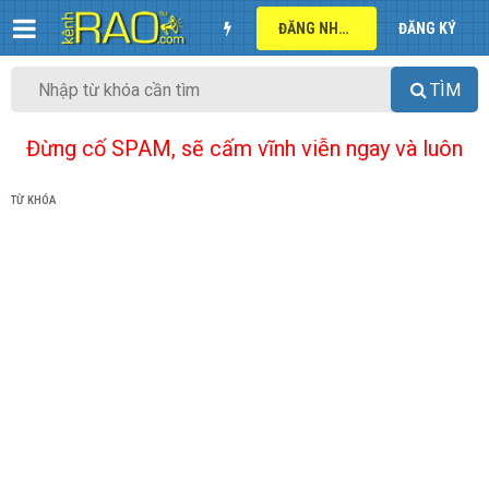
ĐĂNG NHẬP
ĐĂNG KÝ
TÌM
Đừng cố SPAM, sẽ cấm vĩnh viễn ngay và luôn
TỪ KHÓA