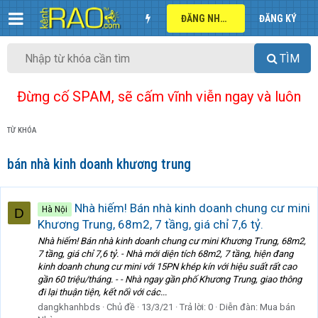
ĐĂNG NHẬP
ĐĂNG KÝ
TÌM
Đừng cố SPAM, sẽ cấm vĩnh viễn ngay và luôn
TỪ KHÓA
bán nhà kinh doanh khương trung
Nhà hiếm! Bán nhà kinh doanh chung cư mini
Hà Nội
D
Khương Trung, 68m2, 7 tầng, giá chỉ 7,6 tỷ.
Nhà hiếm! Bán nhà kinh doanh chung cư mini Khương Trung, 68m2,
7 tầng, giá chỉ 7,6 tỷ. - Nhà mới diện tích 68m2, 7 tầng, hiện đang
kinh doanh chung cư mini với 15PN khép kín với hiệu suất rất cao
gần 60 triệu/tháng. - - Nhà ngay gần phố Khương Trung, giao thông
đi lại thuận tiện, kết nối với các...
dangkhanhbds
Chủ đề
13/3/21
Trả lời: 0
Diễn đàn:
Mua bán