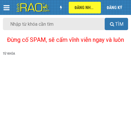
ĐĂNG NHẬP
ĐĂNG KÝ
TÌM
Đừng cố SPAM, sẽ cấm vĩnh viễn ngay và luôn
TỪ KHÓA