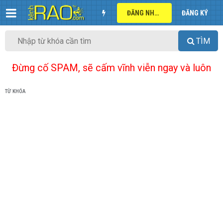
ĐĂNG NHẬP
ĐĂNG KÝ
TÌM
Đừng cố SPAM, sẽ cấm vĩnh viễn ngay và luôn
TỪ KHÓA