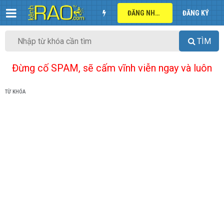
ĐĂNG NHẬP
ĐĂNG KÝ
TÌM
Đừng cố SPAM, sẽ cấm vĩnh viễn ngay và luôn
TỪ KHÓA