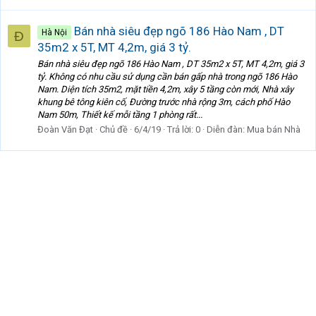
Bán nhà siêu đẹp ngõ 186 Hào Nam , DT
Hà Nội
Đ
35m2 x 5T, MT 4,2m, giá 3 tỷ.
Bán nhà siêu đẹp ngõ 186 Hào Nam , DT 35m2 x 5T, MT 4,2m, giá 3
tỷ. Không có nhu cầu sử dụng cần bán gấp nhà trong ngõ 186 Hào
Nam. Diện tích 35m2, mặt tiền 4,2m, xây 5 tầng còn mới, Nhà xây
khung bê tông kiên cố, Đường trước nhà rộng 3m, cách phố Hào
Nam 50m, Thiết kế mỗi tầng 1 phòng rất...
Đoàn Văn Đạt
Chủ đề
6/4/19
Trả lời: 0
Diễn đàn:
Mua bán Nhà