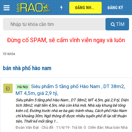
ĐĂNG NHẬP
ĐĂNG KÝ
TÌM
Đừng cố SPAM, sẽ cấm vĩnh viễn ngay và luôn
TỪ KHÓA
bán nhà phố hào nam
Siêu phẩm 5 tầng phố Hào Nam , DT 38m2,
Hà Nội
Đ
MT 4,5m, giá 2,9 tỷ,
Siêu phẩm 5 tầng phố Hào Nam , DT 38m2, MT 4,5m, giá 2,9 tỷ, Diện
tích 38m2, mặt tiền 4,5m, nhà còn khá mới, Nhà xây khung bê tông
kiên cố, Đường trước nhà xe ba gác tránh nhau, Cách phố Hào Nam
chỉ khoảng 30m, Ngõ thông đi được nhiều tuyến phố đi lại rất thuận
tiện, Thiết kế mỗi tầng 1...
Đoàn Văn Đạt
Chủ đề
11/4/19
Trả lời: 0
Diễn đàn:
Mua bán Nhà