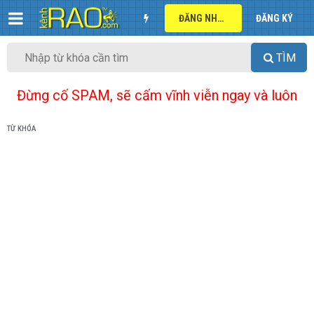
ĐĂNG NHẬP
ĐĂNG KÝ
TÌM
Đừng cố SPAM, sẽ cấm vĩnh viễn ngay và luôn
TỪ KHÓA