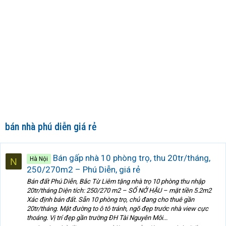
bán nhà phú diễn giá rẻ
Bán gấp nhà 10 phòng trọ, thu 20tr/tháng,
Hà Nội
N
250/270m2 – Phú Diễn, giá rẻ
Bán đất Phú Diễn, Bắc Từ Liêm tặng nhà trọ 10 phòng thu nhập
20tr/tháng Diện tích: 250/270 m2 – SỔ NỞ HẬU – mặt tiền 5.2m2
Xác định bán đất. Sẵn 10 phòng trọ, chủ đang cho thuê gần
20tr/tháng. Mặt đường to ô tô tránh, ngõ đẹp trước nhà view cực
thoáng. Vị trí đẹp gần trường ĐH Tài Nguyên Môi...