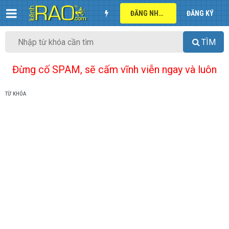
ĐĂNG NHẬP
ĐĂNG KÝ
TÌM
Đừng cố SPAM, sẽ cấm vĩnh viễn ngay và luôn
TỪ KHÓA