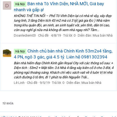
Bán nhà Tô Vĩnh Diện, NHÀ MỚI, Giá bay
Hà Nội
D
nhanh và gấp ạ!
KHÔNG THỂ TIN NỔI – Phố Tô Vĩnh Diện lại có nhà rẻ vậy, xây đẹp
lung linh, 3 tầng Diện tích 43 m2 mà có 3 tỷ( giá gia lộc ) Nhà nằm
trong khu quân đội, an ninh, an sinh tuyệt vời, yên tĩnh, dân trí cao,
còn suy nghĩ gì nữa mà không đi xem nhà ngay nhỉ? Tầm...
Doanlediem03
Chủ đề
4/8/19
Trả lời: 0
Diễn đàn:
Mua bán Nhà
Chính chủ bán nhà Chính Kinh 53m2x4 tầng,
Hà Nội
4 PN, ngõ 3 gác, giá 4.5 tỷ. Liên hệ 0981302394
Bán nhà hiếm đẹp Chính Kinh gần Royal City với các thông số sau: +
Diện tích : 53m2 + Mặt tiền: 3.6 Nhà 4 tầng xây kiên cố ở cho 3 đời, 4
phòng ngủ thoáng sáng. Khách chỉ việc xách vali về ở luôn Vị trí nhà
cách đường ô tô 8m, đi 1 phút ra đến Nguyễn Trãi...
Lê Linh
Chủ đề
9/5/19
Trả lời: 0
Diễn đàn:
Mua bán Nhà
TỪ KHÓA