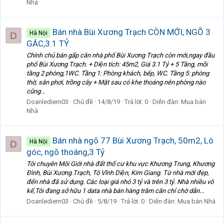
Nhà
Bán nhà Bùi Xương Trạch CÒN MỚI, NGÕ 3
Hà Nội
D
GÁC,3.1 TỶ
Chính chủ bán gấp căn nhà phố Bùi Xương Trạch còn mới,ngay đầu
phố Bùi Xương Trạch. + Diện tích: 45m2, Giá 3.1 Tỷ + 5 Tầng, mỗi
tầng 2 phòng,1WC. Tầng 1: Phòng khách, bếp, WC. Tầng 5: phòng
thờ, sân phơi, trồng cây + Mặt sau có khe thoáng nên phòng nào
cũng...
Doanlediem03
Chủ đề
14/8/19
Trả lời: 0
Diễn đàn:
Mua bán
Nhà
Bán nhà ngõ 77 Bùi Xương Trạch, 50m2, Lô
Hà Nội
D
góc, ngõ thoáng,3 Tỷ
Tôi chuyên Môi Giới nhà đất thổ cư khu vực Khương Trung, Khương
Đình, Bùi Xương Trạch, Tô Vĩnh Diện, Kim Giang. Từ nhà mới đẹp,
đến nhà đã sử dụng. Các loại giá nhỏ 3 tỷ và trên 3 tỷ. Nhà nhiều vô
kể,Tôi đang sở hữu 1 data nhà bán hàng trăm căn chỉ chờ dẫn...
Doanlediem03
Chủ đề
5/8/19
Trả lời: 0
Diễn đàn:
Mua bán Nhà