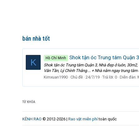
bán nhà tốt
Shok tận óc Trung tâm Quận 3,
Hồ Chí Minh
K
Shok tận óc Trung tâm Quận 3, Nhà đẹp ở luôn, 30m2, gi
Văn Tần, Lý Chính Thắng.... + Nhà nằm ngay trung tâm q
Kimxuan1990
Chủ đề
24/7/19
Trả lời: 0
Diễn đàn:
TỪ KHÓA
KÊNH RAO
© 2012-2026 |
Rao vặt miễn phí
toàn quốc