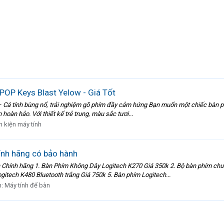
POP Keys Blast Yelow - Giá Tốt
Cá tính bùng nổ, trải nghiệm gõ phím đầy cảm hứng Bạn muốn một chiếc bàn phí
oàn hảo. Với thiết kế trẻ trung, màu sắc tươi...
h kiện máy tính
ính hãng có bảo hành
h Chính hãng 1. Bàn Phím Không Dây Logitech K270 Giá 350k 2. Bộ bàn phím c
itech K480 Bluetooth trắng Giá 750k 5. Bàn phím Logitech...
n:
Máy tính để bàn